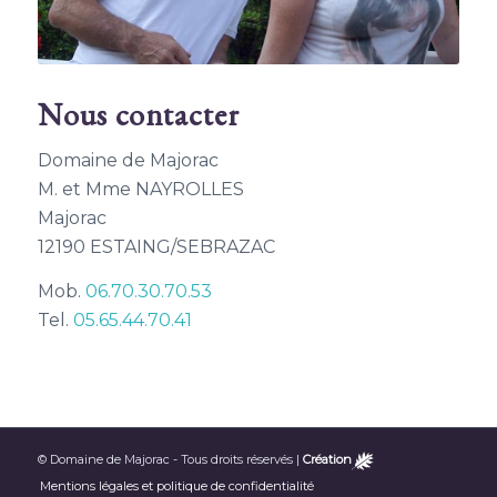
Nous contacter
Domaine de Majorac
M. et Mme NAYROLLES
Majorac
12190 ESTAING/SEBRAZAC
Mob.
06.70.30.70.53
Tel.
05.65.44.70.41
© Domaine de Majorac - Tous droits réservés |
Création
Mentions légales et politique de confidentialité